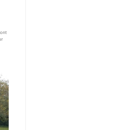
 ont
ur