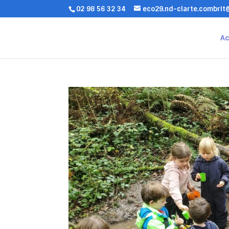
02 98 56 32 34
eco29.nd-clarte.combri
Ac