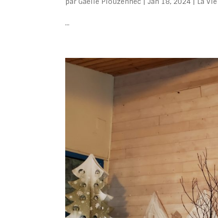
par
Gaelle Plouzennec
|
Jan 18, 2024
|
La Vie
...