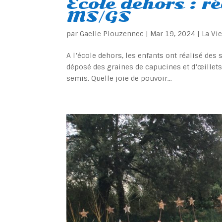
Ecole dehors : r
MS/GS
par
Gaelle Plouzennec
|
Mar 19, 2024
|
La Vi
A l’école dehors, les enfants ont réalisé des
déposé des graines de capucines et d’œillets d
semis. Quelle joie de pouvoir...