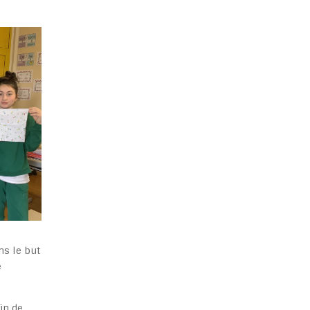
s le but
e
in de