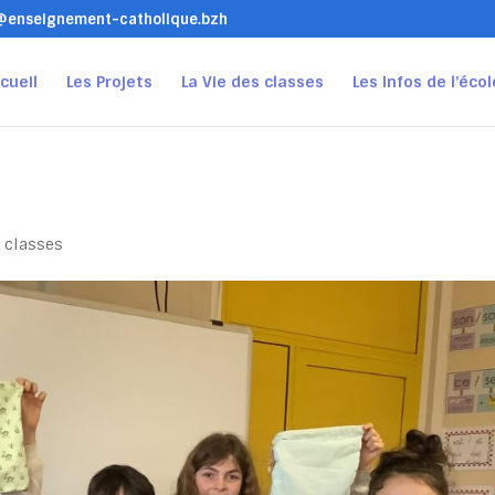
t@enseignement-catholique.bzh
cueil
Les Projets
La Vie des classes
Les Infos de l’écol
s classes