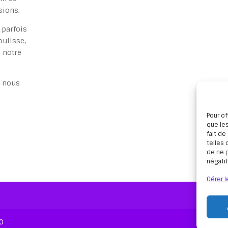
sions.
 parfois
oulisse,
e notre
s nous
Pour of
que les
fait d
telles 
de ne p
négatif
Gérer l
20