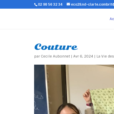
02 98 56 32 34
eco29.nd-clarte.combri
Ac
Couture
par
Cecile Aubonnet
|
Avr 6, 2024
|
La Vie de