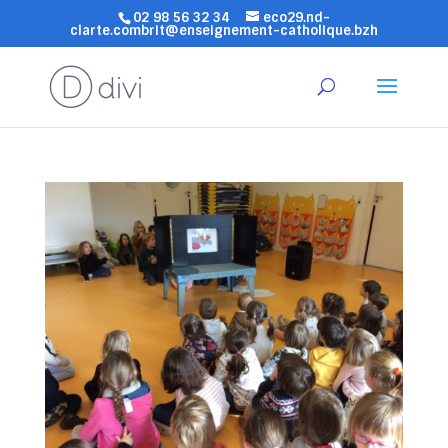
02 98 56 32 34
eco29.nd-
clarte.combrit@enseignement-catholique.bzh