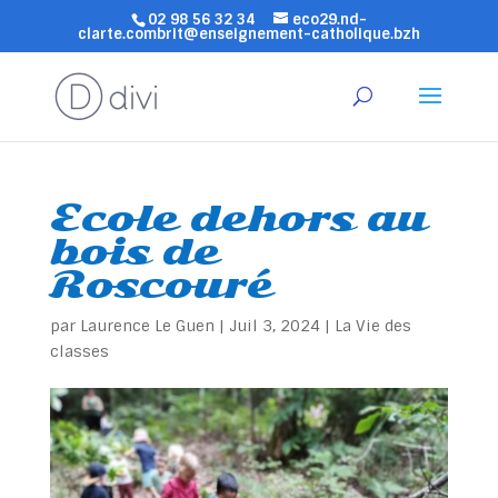
02 98 56 32 34
eco29.nd-
clarte.combrit@enseignement-catholique.bzh
Ecole dehors au
bois de
Roscouré
par
Laurence Le Guen
|
Juil 3, 2024
|
La Vie des
classes