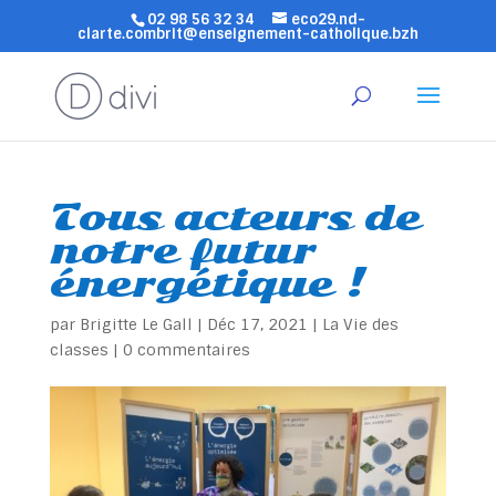
02 98 56 32 34
eco29.nd-
clarte.combrit@enseignement-catholique.bzh
Tous acteurs de
notre futur
énergétique !
par
Brigitte Le Gall
|
Déc 17, 2021
|
La Vie des
classes
|
0 commentaires