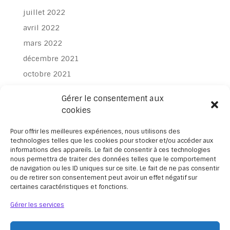
juillet 2022
avril 2022
mars 2022
décembre 2021
octobre 2021
juillet 2021
Gérer le consentement aux
juin 2021
cookies
avril 2021
Pour offrir les meilleures expériences, nous utilisons des
mars 2021
technologies telles que les cookies pour stocker et/ou accéder aux
informations des appareils. Le fait de consentir à ces technologies
février 2021
nous permettra de traiter des données telles que le comportement
janvier 2021
de navigation ou les ID uniques sur ce site. Le fait de ne pas consentir
ou de retirer son consentement peut avoir un effet négatif sur
novembre 2020
certaines caractéristiques et fonctions.
octobre 2020
Gérer les services
février 2020