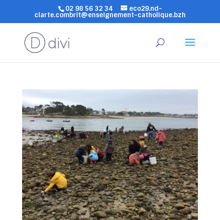
02 98 56 32 34
eco29.nd-
clarte.combrit@enseignement-catholique.bzh