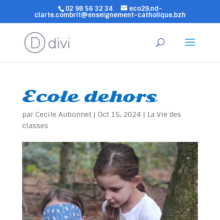
02 98 56 32 34
eco29.nd-
clarte.combrit@enseignement-catholique.bzh
Ecole dehors
par
Cecile Aubonnet
|
Oct 15, 2024
|
La Vie des
classes